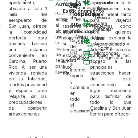
apartamento,
aeropuerto lo
permiten
gratuito en la
Autónoma
Aplica
Wi-
del
ubicado a solo 1
convierte en una
mascotas
calle
Estacionamiento
Fi
Hospedaje
Para
milla del
opción ideal tanto
de
Terraza
Área
entrar
aeropuerto de
No
para viajeros
o
para
Alta
al
San Juan, ofrece
reserves
frecuentes como
balcón
trabajar
Velocidad
alojamiento,
la comodidad
este
para quienes
usa
perfecta para
alojamiento
desean explorar la
Aire
Wifi
Disfruta
la
quienes buscan
si
zona con facilidad.
Acondicionado
de
Cocina
caja
una estancia
necesitas
Además, el entorno
una
Microondas
de
conveniente en
estacionar
tranquilo y el fácil
Refrigerador
conexión
seguridad
Carolina, Puerto
un
acceso a las
TV
a
para
Rico. Al ser una
auto
principales
internet
llaves.
vivienda rentada
aquí.
atracciones hacen
rápida
en su totalidad,
de este
y
tendrás privacidad
apartamento un
confiable
y espacio para
lugar excelente
en
relajarte, sin las
para disfrutar de
todo
preocupaciones
todo lo que
el
de compartir
Carolina y San Juan
alojamiento.
áreas comunes.
tienen para ofrecer.