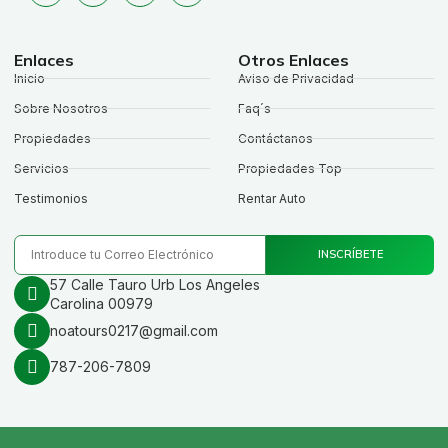
Enlaces
Otros Enlaces
Inicio
Aviso de Privacidad
Sobre Nosotros
Faq´s
Propiedades
Contáctanos
Servicios
Propiedades Top
Testimonios
Rentar Auto
INSCRÍBETE
57 Calle Tauro Urb Los Angeles
Carolina 00979
noatours0217@gmail.com
787-206-7809