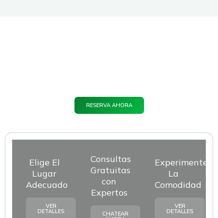
S
MÁS
única.
Caribe.
hospedaje.
Planifica el viaje ideal hoy para un
mañana memorable.
Nuestros alojamientos y servicios excepcionales aseguran
experiencias inolvidables en cada destino.
RESERVA AHORA
Consultas
Elige El
Experimente
Gratuitas
Lugar
La
con
Adecuado
Comodidad
Expertos
VER
VER
DETALLES
DETALLES
CHATEAR