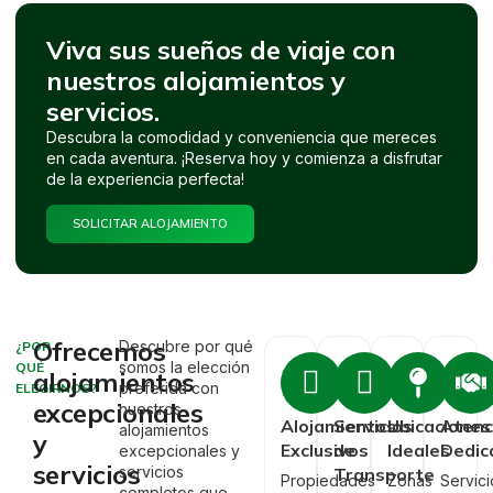
Viva sus sueños de viaje con
nuestros alojamientos y
servicios.
Descubra la comodidad y conveniencia que mereces
en cada aventura. ¡Reserva hoy y comienza a disfrutar
de la experiencia perfecta!
SOLICITAR ALOJAMIENTO
Ofrecemos
Descubre por qué
¿POR
somos la elección
QUÉ
alojamientos
preferida con
ELEGIRNOS?
excepcionales
nuestros
Alojamientos
Servicios
Ubicaciones
Atenc
alojamientos
y
Exclusivos
de
Ideales
Dedic
excepcionales y
servicios
servicios
Transporte
Propiedades
Zonas
Servici
completos que