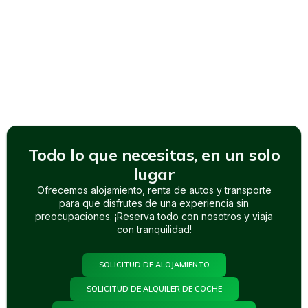
Exclusivos y Transporte
Confiable con Noa Tours
Descubre alojamientos de ensueño y servicios de
transporte excepcionales en Puerto Rico y la República
Dominicana con Noa Tours, donde hacemos de tus viajes
una experiencia inolvidable.
Todo lo que necesitas, en un solo
lugar
Ofrecemos alojamiento, renta de autos y transporte
para que disfrutes de una experiencia sin
preocupaciones. ¡Reserva todo con nosotros y viaja
con tranquilidad!
SOLICITUD DE ALOJAMIENTO
SOLICITUD DE ALQUILER DE COCHE