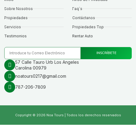
Sobre Nosotros
Faq´s
Propiedades
Contáctanos
Servicios
Propiedades Top
Testimonios
Rentar Auto
INSCRÍBETE
57 Calle Tauro Urb Los Angeles
Carolina 00979
noatours0217@gmail.com
787-206-7809
Copyright © 2026 Noa Tours | Todos los derechos reservados