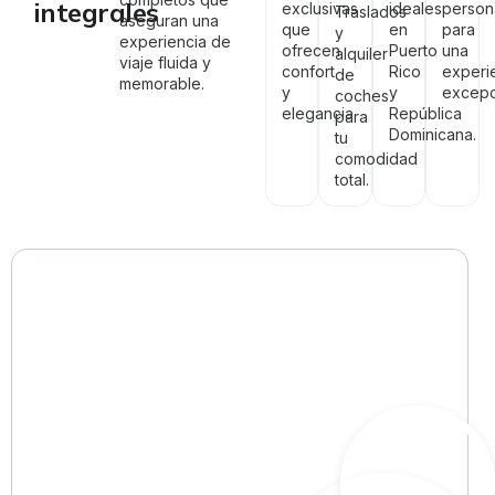
integrales
exclusivas
ideales
person
Traslados
aseguran una
que
en
para
y
experiencia de
ofrecen
Puerto
una
alquiler
viaje fluida y
confort
Rico
experi
de
memorable.
y
y
excepc
coches
elegancia.
República
para
Dominicana.
tu
comodidad
total.