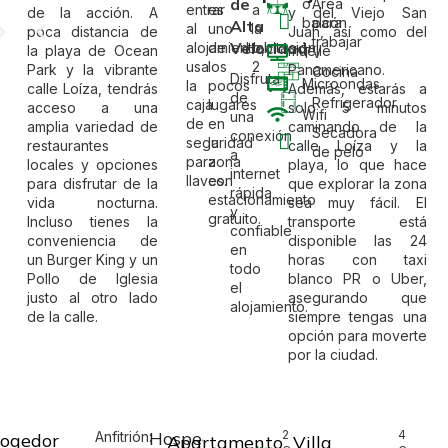
de
o
Área
entrar
es
de la acción. A
y del Viejo San
balcón
para
Alta
al
uno
poca distancia de
Juan, así como del
trabajar
Velocidad
alojamiento,
de
la playa de Ocean
muelle
TV
usa
los
Park y la vibrante
Panamericano.
Cocina
Disfruta
Microondas
la
pocos
calle Loíza, tendrás
Además, estarás a
de
Refrigerador
caja
lugares
acceso a una
solo 5 minutos
Wifi
una
de
en
amplia variedad de
caminando de la
Secadora
conexión
seguridad
la
restaurantes
calle Loíza y la
de pelo
a
para
zona
locales y opciones
playa, lo que hace
internet
llaves.
con
para disfrutar de la
que explorar la zona
rápida
estacionamiento
vida nocturna.
sea muy fácil. El
y
gratuito.
Incluso tienes la
transporte está
confiable
conveniencia de
disponible las 24
en
un Burger King y un
horas con taxi
todo
Pollo de Iglesia
blanco PR o Uber,
el
justo al otro lado
asegurando que
alojamiento.
de la calle.
siempre tengas una
opción para moverte
por la ciudad.
Hospedajes
2
4
Anfitrión:
ogedor
Apartamento
Villa