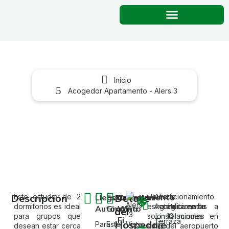
Inicio
Acogedor Apartamento - Alers 3
Acogedor Apartamento-
Alers 3
Descripción
Detalle
Este estudio de 2
Llegada
Estacionamiento
Conexión
Ubicado
Aire
Estacionamiento
dormitorios es ideal
estratégicamente a
Acondicionado
gratuito en las
Autónoma
Gratuito
Wi-
del
para grupos que
solo 10 minutos en
instalaciones
Fi
Terraza
Hospedaje
Para
Este
desean estar cerca
auto del aeropuerto