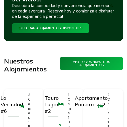
Descubra la comodidad y conveniencia que mereces
en cada aventura. ¡Reserva hoy y comienza a disfrutar
de la experiencia perfecta!
EXPLORAR ALOJAMIENTOS DISPONIBLES
Nuestros
VER TODOS NUESTROS
ALOJAMIENTOS
Alojamientos
3
1
2
La
Tauro
Apartamento
C
C
C
Vecindad
Lugar
Pomarrosa 2
a
a
a
m
m
m
#6
#2
a
a
a
s
1
s
1
B
1
B
a
B