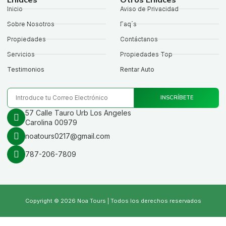
Inicio
Aviso de Privacidad
Sobre Nosotros
Faq´s
Propiedades
Contáctanos
Servicios
Propiedades Top
Testimonios
Rentar Auto
INSCRÍBETE
57 Calle Tauro Urb Los Angeles
Carolina 00979
noatours0217@gmail.com
787-206-7809
Copyright © 2026 Noa Tours | Todos los derechos reservados