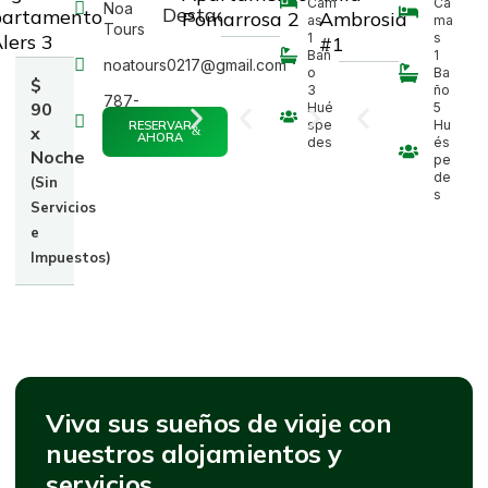
Cam
Ca
Noa
Destacados
artamento
Pomarrosa 2
Ambrosia
as
ma
Tours
Alers 3
1
s
#1
Bañ
1
noatours0217@gmail.com
o
Ba
$
3
ño
787-
90
Hué
5
206-
spe
Hu
RESERVAR
x
AHORA
7809
des
és
Noche
pe
de
(Sin
s
Servicios
e
Impuestos)
Viva sus sueños de viaje con
nuestros alojamientos y
servicios.